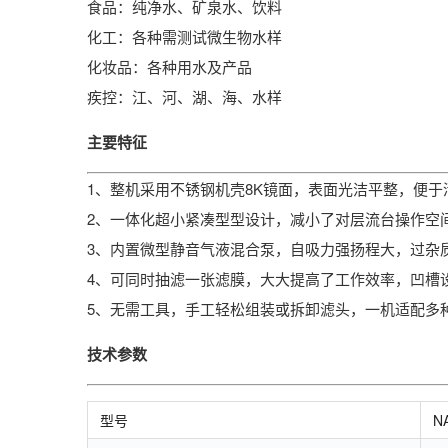
食品：纯净水、矿泉水、饮料
化工：各种需测试微生物水样
化妆品：各种用水及产品
疾控：江、河、湖、海、水样
主要特征
1、整机采用不锈钢机壳8K镜面，表面光洁平整，便于
2、一体化超小紧凑型型设计，减小了对层流台操作空
3、内置微型静音气液混合泵，自吸力强扬程大，过杂
4、可同时抽滤一张滤膜，大大提高了工作效率，凹槽
5、无需工具，手工轻松组装或拆卸滤头，一机适配多
技术参数
型号
N