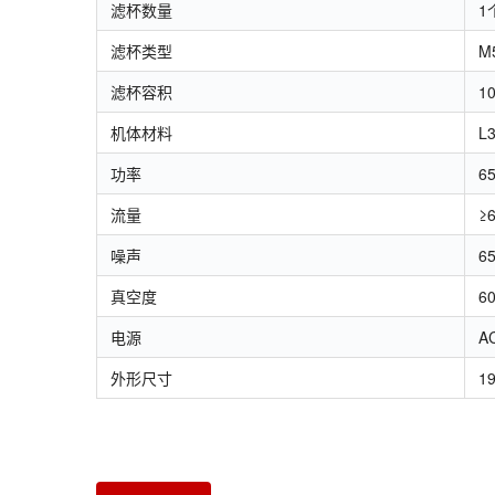
滤杯数量
1
滤杯类型
M
滤杯容积
1
机体材料
L
功率
6
流量
≥
噪声
6
真空度
6
电源
A
外形尺寸
1