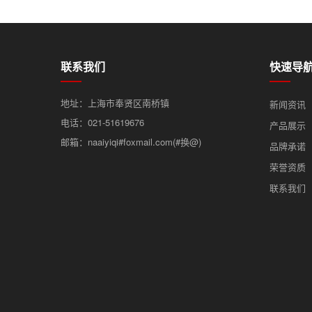
联系我们
快速导
地址：上海市奉贤区南桥镇
新闻资讯
电话：021-51619676
产品展示
邮箱：naaiyiqi#foxmail.com(#换@)
品牌承诺
荣誉资质
联系我们