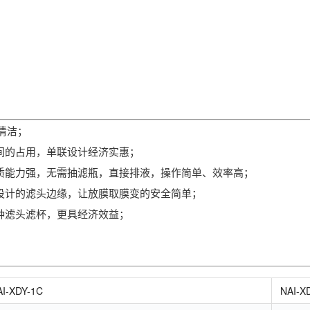
清洁；
间的占用，单联设计经济实惠；
质能力强，无需抽滤瓶，直接排液，操作简单、效率高；
设计的滤头边缘，让放膜取膜变的安全简单；
种滤头滤杯，更具经济效益；
AI-XDY-1C
NAI-X