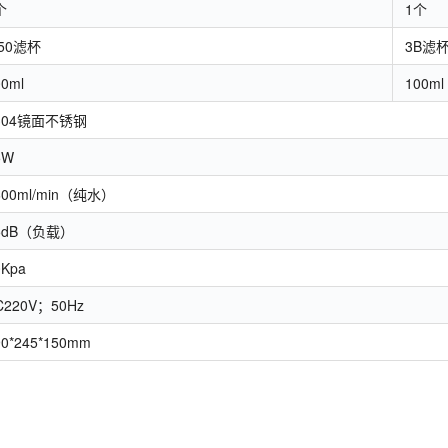
个
1个
50滤杯
3B滤
00ml
100ml
304镜面不锈钢
5W
600ml/min（纯水）
5dB（负载）
0Kpa
C220V；50Hz
90*245*150mm