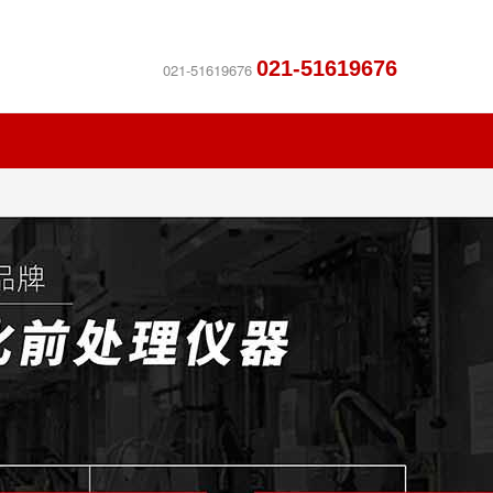
021-51619676
021-51619676