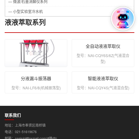
— 微波/石墨消解仪系列
— 小型实验室冷水机
液液萃取系列
全自动液液萃取仪
型号：NAI-CQY6S/6Z(气液混合
型)
液液萃取仪
分液漏斗振荡器
智能液液萃取仪
型号：NAI-CQY
型号：NAI-LF6/8(机械振荡型)
型号：NAI-CQY4S(气液混合型)
联系我们
地址：上海市奉贤区南桥镇
电话：021-51619676
邮箱：naaiyiqi#foxmail.com(#换@)