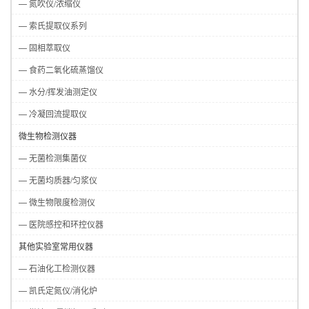
— 氮吹仪/浓缩仪
— 索氏提取仪系列
— 固相萃取仪
— 食药二氧化硫蒸馏仪
— 水分/挥发油测定仪
— 冷凝回流提取仪
微生物检测仪器
— 无菌检测集菌仪
— 无菌均质器/匀浆仪
— 微生物限度检测仪
— 医院感控和环控仪器
其他实验室常用仪器
— 石油化工检测仪器
— 凯氏定氮仪/消化炉