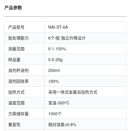
产品参数
产品型号
NAI-ST-6A
批处理能力
6个/批 独立升降设计
测量范围
0.1-100%
样品量
0.5-25g
溶剂杯溶剂
200ml
溶剂回收率
≥93%
加热方式
采用一体式金属浴加热方式
温度范围
室温-300℃
方案储存量
1000个
重复性
相对误差±0.8%