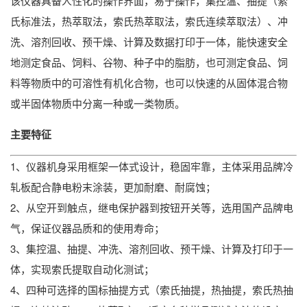
该仪器具备人性化的操作界面，易于操作，集控温、抽提（索
氏标准法，热萃取法，索氏热萃取法，索氏连续萃取法）、冲
洗、溶剂回收、预干燥、计算及数据打印于一体，能快速安全
地测定食品、饲料、谷物、种子中的脂肪，也可测定食品、饲
料等物质中的可溶性有机化合物，也可以快速的从固体混合物
或半固体物质中分离一种或一类物质。
主要特征
1、仪器机身采用框架一体式设计，稳固牢靠，主体采用品牌冷
轧板配合静电粉末涂装，更加耐磨、耐腐蚀；
2、从空开到触点，继电保护器到按钮开关等，选用国产品牌电
气，保证仪器品质和的使用寿命；
3、集控温、抽提、冲洗、溶剂回收、预干燥、计算及打印于一
体，实现索氏提取自动化测试；
4、四种可选择的国标抽提方式（索氏抽提，热抽提，索氏热抽