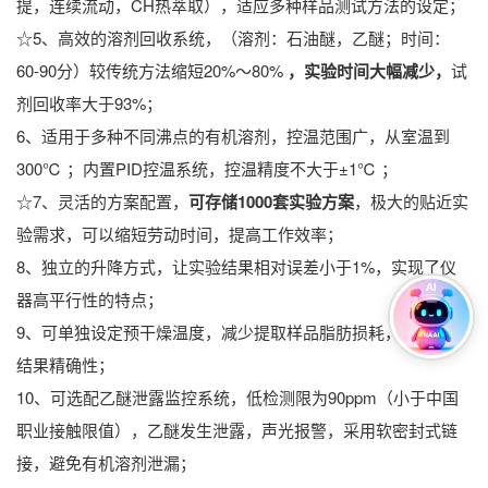
提，连续流动，CH热萃取），适应多种样品测试方法的设定；
☆5、高效的溶剂回收系统，（溶剂：石油醚，乙醚；时间：
60-90分）较传统方法缩短20%～80%
，
实验时间大幅减少
，
试
剂回收率大于93%；
6、适用于多种不同沸点的有机溶剂，控温范围广，从室温到
300℃ ；内置PID控温系统，控温精度不大于±1℃ ；
☆7、灵活的方案配置，
可存储1000套实验方案
，极大的贴近实
验需求，可以缩短劳动时间，提高工作效率；
8、独立的升降方式，让实验结果相对误差小于1%，实现了仪
器高平行性的特点；
9、可单独设定预干燥温度，减少提取样品脂肪损耗，提高实验
结果精确性；
10、可选配乙醚泄露监控系统，低检测限为90ppm（小于中国
职业接触限值），乙醚发生泄露，声光报警，采用软密封式链
接，避免有机溶剂泄漏；