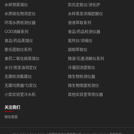
水样预蒸馏仪
凯氏定氮仪/消化炉
水质硫化物测定仪
水样蒸发浓缩赶酸仪
环境水质检测仪器
液液萃取系列
COD消解系列
食品/药品检测仪器
食品/药品蒸馏仪
氮吹仪/浓缩仪
索氏提取仪系列
固相萃取仪
食药二氧化硫蒸馏仪
微波/石墨消解仪系列
水分/挥发油测定仪
冷凝回流提取仪
无菌检测集菌仪
微生物检测仪器
无菌均质器/匀浆仪
微生物限度检测仪
小型实验室冷水机
其他实验室常用仪器
关注我们
微信客服