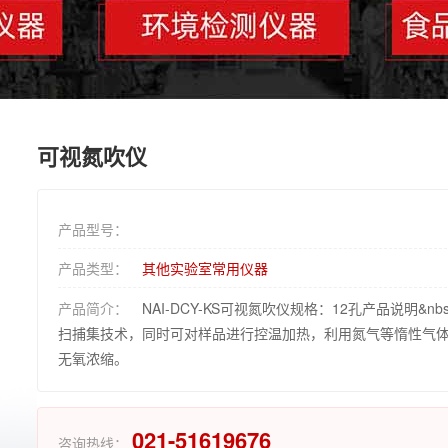
可视氮吹仪
产品型号：
产品类型：
其他实验室常用仪器
产品简介：
NAI-DCY-KS可视氮吹仪规格：12孔产品说明&nbsp;P
扫捕集技术，同时可对样品进行控温加热，利用氮气等惰性气
无氧浓缩。
021-51619676
咨询热线：