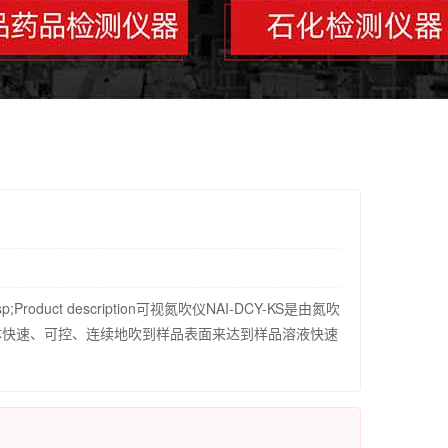
roduct description可视氮吹仪NAI-DCY-KS是由氮吹
体快速、可控、连续地吹到样品表面来达到样品溶液快速