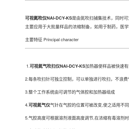
可视
氮吹仪
NAI-DCY-
KS
是由氮吹扫捕集技术，同时可
主要应用于大批量样品的浓缩制备，如用于制药，医学
主要特征
Principal character
1.
可视氮气吹扫仪
NAI-DCY-KS
加热器使样品被快速有
2.每条吹扫针可独立控制，可以单独进行吹扫，不浪
3.整个工作系统由可调节的气体腔和加热器组成
4.
可视氮气仪
气针在气腔的位置可被改变,使之适用不同
5.气腔高度可根据溶剂液面高度调节,在浓缩有毒溶剂