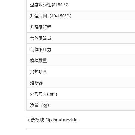
温度均匀性@150 °C
升温时间（40-150°C）
升降
限
行程
气体
限
流量
气体
限
压力
模块数量
加热功率
熔断器
外形尺寸(mm)
净量（kg）
可选模块
Optional module