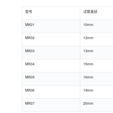
型号
试管直径
MK01
10mm
MK02
12mm
MK03
13mm
MK04
15mm
MK05
16mm
MK06
19mm
MK07
20mm