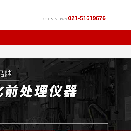
021-51619676
021-51619676