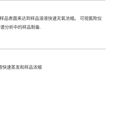
样品表面来达到样品溶液快速无氧浓缩。 可视
氮吹仪
谱分析中的样品制备.
溶液快速蒸发和样品浓缩