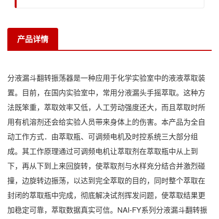
产品详情
分液漏斗翻转振荡器是一种应用于化学实验室中的液液萃取装
置。目前，在国内实验室中，常用分液漏头手摇萃取。这种方
法既笨重，萃取效率又低，人工劳动强度还大，而且萃取时所
用有机溶剂还会给实验人员带来身体上的伤害。本产品为全自
动工作方式．由萃取瓶、可调频电机及时控系统三大部分组
成。其工作原理通过可调频电机让萃取剂在萃取瓶中从上到
下，再从下到上来回旋转，使萃取剂与水样充分结合并激烈碰
撞，边旋转边振荡，以达到完全萃取的目的，同时整个萃取在
封闭的萃取瓶中完成，彻底解决试剂挥发问题，使萃取结果更
加稳定可靠，萃取数据真实可信。NAI-FY系列分液漏斗翻转振