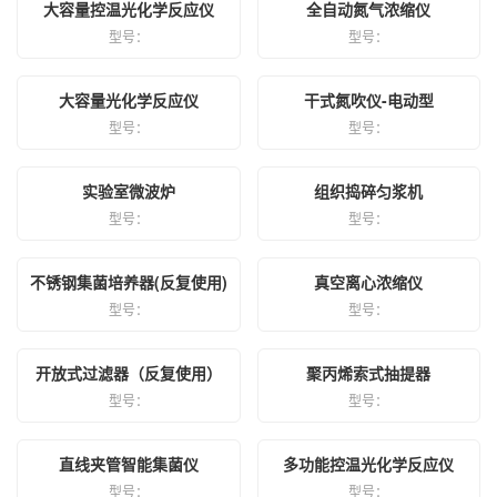
大容量控温光化学反应仪
全自动氮气浓缩仪
型号：
型号：
型号：
大容量光化学反应仪
干式氮吹仪-电动型
型号：
型号：
实验室微波炉
组织捣碎匀浆机
型号：
型号：
不锈钢集菌培养器(反复使用)
真空离心浓缩仪
型号：
型号：
开放式过滤器（反复使用）
聚丙烯索式抽提器
型号：
型号：
直线夹管智能集菌仪
多功能控温光化学反应仪
型号：
型号：