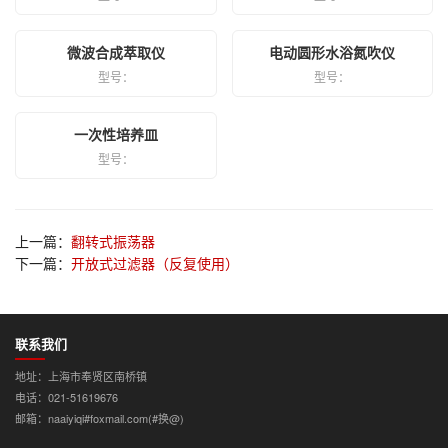
微波合成萃取仪
电动圆形水浴氮吹仪
型号：
型号：
一次性培养皿
型号：
上一篇：
翻转式振荡器
下一篇：
开放式过滤器（反复使用）
联系我们
地址：上海市奉贤区南桥镇
电话：021-51619676
邮箱：naaiyiqi#foxmail.com(#换@)