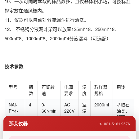
10、一次可同时萃取的样品数多，且仪器体积小巧，可按标准
规定放在通风橱内。
11、仪器可以自动对分液漏斗进行清洗。
12、 不锈钢分液漏斗架可以放置125ml*18、250ml*18、
500ml*8、1000ml*8、2000ml*4分液漏斗（可选配）
技术参数
型号
瓶
可调转
电源
温
取样器
用途
数
速
要求
度
规格
NAI-
4
0-
AC
室
2000ml
萃取石
FY4-
60r/min
220V
温
油类、
2000
阴离
那艾仪器
子、挥
📞 021-5161 9676
发酚、
有机物