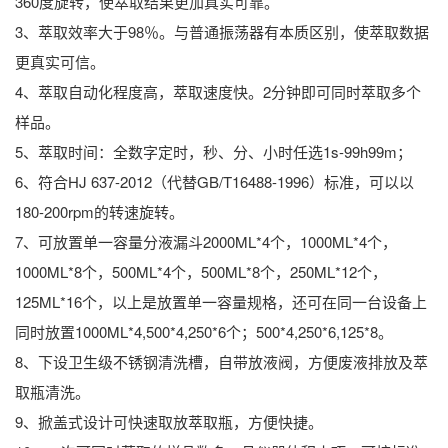
360度旋转，使萃取结果更加真实可靠。
3、萃取效率大于98％。与普通振荡器有本质区别，使萃取数据
更真实可信。
4、萃取自动化程度高，萃取速度快。2分钟即可同时萃取多个
样品。
5、萃取时间：全数字定时，秒、分、小时任选1s-99h99m；
6、符合HJ 637-2012（代替GB/T16488-1996）标准，可以以
180-200rpm的转速旋转。
7、可放置单一容量分液漏斗2000ML*4个，1000ML*4个，
1000ML*8个，500ML*4个，500ML*8个，250ML*12个，
125ML*16个，以上是放置单一容量规格，还可在同一台设备上
同时放置1000ML*4,500*4,250*6个；500*4,250*6,125*8。
8、下设卫生级不锈钢清洗槽，自带放液阀，方便废液排放及萃
取瓶清洗。
9、掀盖式设计可快速取放萃取瓶，方便快捷。