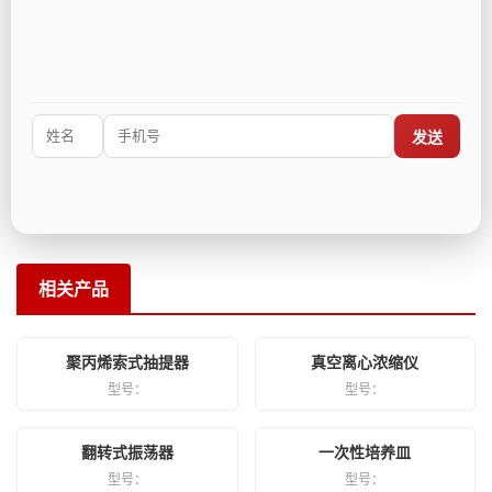
均浆仪|匀浆器|组织匀浆机|高速匀浆机|高速组织匀浆机厂家|全
封闭智能匀浆仪
发送
相关产品
聚丙烯索式抽提器
真空离心浓缩仪
型号：
型号：
翻转式振荡器
一次性培养皿
型号：
型号：