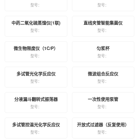
型号：
型号：
中药二氧化硫蒸馏仪(1联)
直线夹管智能集菌仪
型号：
型号：
微生物限度仪（1C/P）
匀浆杯
型号：
型号：
多试管光化学反应仪
微波组合反应仪
型号：
型号：
分液漏斗翻转式振荡器
一次性使用泵管
型号：
型号：
多试管控温光化学反应仪
开放式过滤器（反复使用）
型号：
型号：