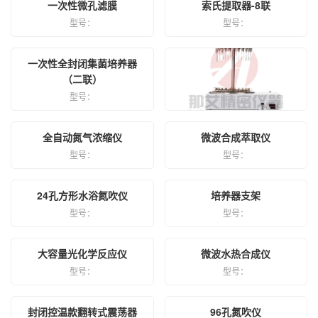
一次性微孔滤膜
索氏提取器-8联
型号：
型号：
一次性全封闭集菌培养器
（二联）
型号：
12孔圆形水浴氮吹仪
全自动氮气浓缩仪
微波合成萃取仪
型号：
型号：
型号：
24孔方形水浴氮吹仪
培养器支架
型号：
型号：
大容量光化学反应仪
微波水热合成仪
型号：
型号：
封闭控温款翻转式震荡器
96孔氮吹仪