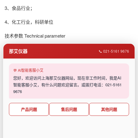
3、食品行业；
4、化工行业，科研单位
技术参数
Technical parameter
材料：L304不锈钢
那艾仪器
📞 021-5161 9676
转 速：1000-10000rmp
💬 AI智能客服小艾
定 时：0-300S（可调）
您好，欢迎访问上海那艾仪器网站，现在非工作时间，我是AI
智能客服小艾，有什么问题欢迎留言。或拨打电话：021-5161
9676
电 源：220V/50HZ
功 率：300W
产品问题
售后问题
其他问题
重 量：7Kg
外形尺寸：260x240x160mm