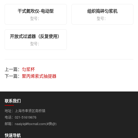
干式氮吹仪-电动型
组织捣碎匀浆机
型号：
型号：
开放式过滤器（反复使用）
型号：
上一篇：
匀浆杯
下一篇：
聚丙烯索式抽提器
联系我们
地址：上海市奉贤区南桥镇
电话：021-51619676
邮箱：naaiyiqi#foxmail.com(#换@)
快速导航