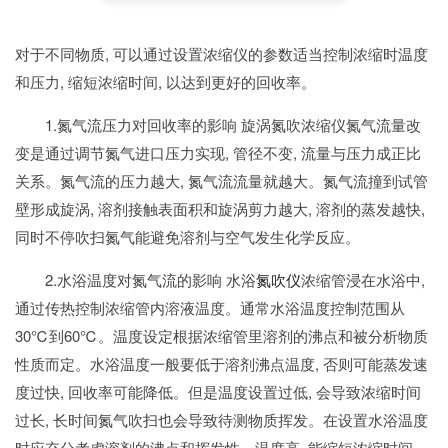
对于不同物质, 可以通过设置浓缩仪的参数适当控制浓缩时温度
和压力, 缩短浓缩时间, 以达到更好的回收率。
1.氮气流压力对回收率的影响 旋涡氮吹浓缩仪氮气流量改
变是通过调节氮气进口压力实现, 管径不变, 流量与压力成正比
关系。氮气流的压力越大, 氮气流流量就越大。氮气流撞到试管
壁形成旋涡, 溶剂接触表面积和旋涡剪力越大, 溶剂的蒸发越快,
同时不停吹扫氮气能避免溶剂与空气发生化学反应。
2.水浴温度对氮气流的影响 水浴
氮吹仪
浓缩管浸在水浴中,
通过传热控制浓缩管内溶液温度。通常水浴温度控制范围从
30℃到60℃。温度设定根据浓缩管里溶剂的沸点和被分析物质
性质而定。水浴温度一般要低于溶剂沸点温度, 否则可能蒸发速
度过快, 回收率可能降低。但是温度设置过低, 会导致浓缩时间
过长, 长时间氮气吹扫也会导致待测物质挥发。在设置水浴温度
时应充分考虑溶剂的沸点和挥发性。温度高, 能缩短浓缩时间,