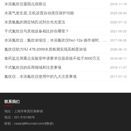
水浴氮吹仪凝固点或熔点
2016-11-19
水蒸气发生器,主机设置自动泄压保护功能
2023-09-04
水质氨氮的测定纳氏试剂分光光度法
2022-07-12
干式氮吹仪与其他设备相比好在哪里？
2021-05-20
水浴氮吹仪；氮吹浓缩仪；水浴氮吹仪hsc-12a 操作省时、方便、容易控制
2017-08-26
氮吹仪助力HJ 478-2009水质检测实现高精度浓缩
2026-06-10
食药监总局重点实验室申请要求仪器原值不低于3000万元
2016-08-11
干式氮吹仪的应用领域和注意事项
2018-11-27
氮吹仪，水浴氮吹仪使用中的九大注意事项
2017-07-12
联系我们
地址：上海市奉贤区南桥镇
电话：021-51619676
邮箱：naaiyiqi#foxmail.com(#换@)