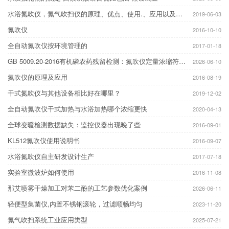
水浴氮吹仪，氮气吹扫仪的原理、优点、使用.、应用以及注意事项
2019-06-03
氮吹仪
2016-10-10
全自动氮吹仪按环境管理的
2017-01-18
GB 5009.20-2016有机磷农药残留检测：氮吹仪定量浓缩符合国标前处理精度要求
2026-06-10
氮吹仪的原理及应用
2016-08-19
干式氮吹仪与其他设备相比好在哪里？
2019-12-02
全自动氮吹仪干式加热与水浴加热哪个浓缩更快
2020-04-13
全球变暖检测数据缺失：监控仪器出现晚了些
2016-09-01
KL512氮吹仪使用说明书
2016-09-07
水浴氮吹仪自主研发设计生产
2017-07-18
实验室微波炉如何使用
2016-11-08
那艾喷雾干燥加工对苯二酚的工艺参数优化案例
2026-06-11
轻便型集菌仪,内置不锈钢滚轮，过滤顺畅均匀
2023-11-20
氮气吹扫系统工业应用类型
2025-07-21