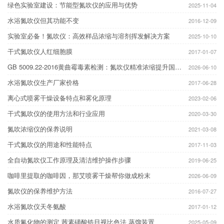
绿色实验室建设：节能型氮吹仪的应用与优势
2025-11-04
水浴氮吹仪但其功能不变
2016-12-09
实验室必备！氮吹仪：高效样品浓缩与溶剂挥发解决方案
2025-10-10
干式氮吹仪人红细胞膜
2017-01-07
GB 5009.22-2016黄曲霉毒素检测：氮吹仪精准浓缩提升国标方法检测下限
2026-06-10
水浴氮吹仪生产厂家价格
2017-06-28
离心式喷雾干燥设备特点和雾化原理
2023-02-06
干式氮吹仪的使用方法和行业应用
2020-03-30
氮吹浓缩仪的保养说明
2021-03-08
干式氮吹仪的用途和性能特点
2017-11-03
全自动氮吹仪工作原理及清洁维护操作步骤
2019-06-25
咖啡里提取的咖啡因，那艾喷雾干燥帮你做成粉末
2026-06-09
氮吹仪的保养维护方法
2016-07-27
水浴氮吹仪天冬氨酸
2017-01-12
水质氟化物的测定 茜素磺酸锆目视比色法 蒸馏装置
2025-05-09